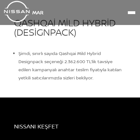
MAR
QASHQAI MILD HYBRID
(DESIGNPACK)
Şimdi, sınırlı sayıda Qashqai Mild Hybrid
Designpack seçeneği 2.362.600 TL’lik tavsiye
edilen kampanyalı anahtar teslim fiyatıyla katılan
yetkili satıcılarımızda sizleri bekliyor.
NISSANI KEŞFET